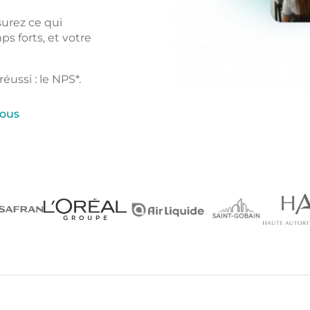
surez ce qui
ps forts, et votre
éussi : le NPS*.
vous