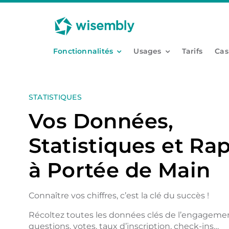
Passer
Panneau de gestion des cookies
au
contenu
Fonctionnalités
Usages
Tarifs
Cas
STATISTIQUES
Vos Données,
Statistiques et Ra
à Portée de Main
Connaître vos chiffres, c’est la clé du succès !
Récoltez toutes les données clés de l’engagement
questions, votes, taux d’inscription, check-ins…