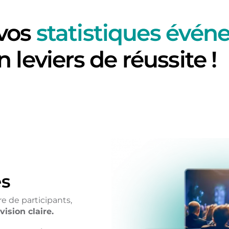
 vos
statistiques évén
n leviers de réussite !
es
e de participants,
vision claire.