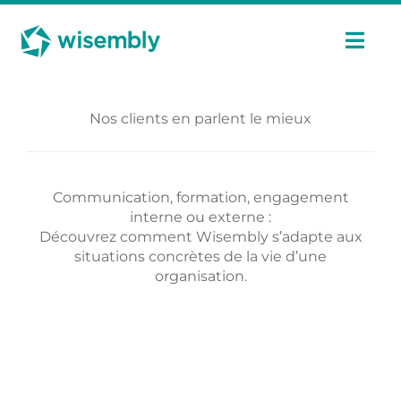
Passer
Panneau de gestion des cookies
au
contenu
Navi
à
basc
Fonctionnalités
Nos clients en parlent le mieux
Usages
Communication, formation, engagement
interne ou externe :
Tarifs
Découvrez comment Wisembly s’adapte aux
situations concrètes de la vie d’une
organisation.
Cas Clients
Ressources
Fr