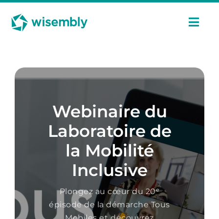
Passer
Panneau de gestion des cookies
au
contenu
Navi
à
basc
Fonctionnalités
Usages
Webinaire du
Tarifs
Laboratoire de
la Mobilité
Cas Clients
Inclusive
Ressources
Plongez au cœur du 20ᵉ
épisode de la démarche Tous
Mobiles et découvrez
Fr