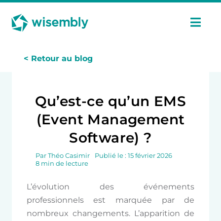
Passer
Panneau de gestion des cookies
au
contenu
Navi
à
basc
Fonctionnalités
< Retour au blog
Usages
Qu’est-ce qu’un EMS
(Event Management
Tarifs
Software) ?
Cas Clients
Par
Théo Casimir
Publié le : 15 février 2026
8 min de lecture
L’évolution des événements
Ressources
professionnels est marquée par de
nombreux changements. L’apparition de
Fr