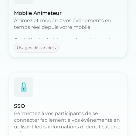
Mobile Animateur
Animez et modérez vos événements en
temps réel depuis votre mobile.
Contrôlez le chat, lancez des votes et gérez
les participants, tout ça à distance.
Usages distanciels
Idéal pour les animateurs d'événements !
SSO
Permettez à vos participants de se
connecter facilement à vos événements en
utilisant leurs informations d’identification
existantes.