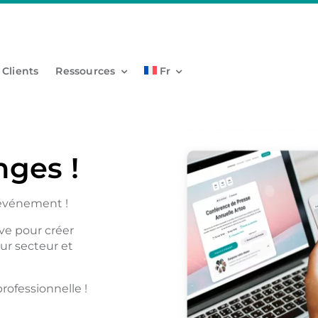
 Clients
Ressources
Fr
nges !
 événement !
ive pour créer
ur secteur et
rofessionnelle !