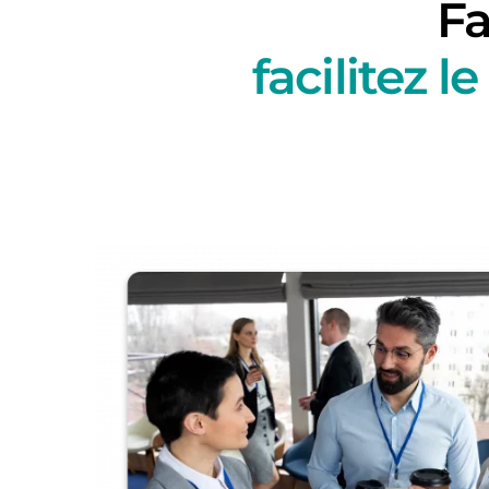
F
a
facilitez 