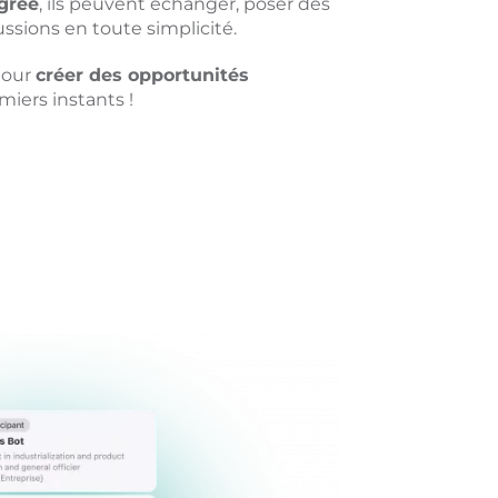
grée
, ils peuvent échanger, poser des
ussions en toute simplicité.
pour
créer des opportunités
miers instants !