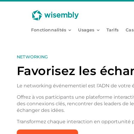
Passer
Panneau de gestion des cookies
au
contenu
Fonctionnalités
Usages
Tarifs
Cas
NETWORKING
Favorisez les écha
Le networking événementiel est l’ADN de votre
Offrez à vos participants une plateforme interact
des connexions clés, rencontrer des leaders de le
échanger des idées.
Transformez chaque interaction en opportunité p