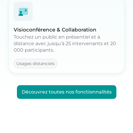
participants, les temps forts, et votre ROI*.
Et n’oubliez pas l’indicateur n°1 d’un
événement réussi : le NPS*.
Visioconférence & Collaboration
Touchez un public en présentiel et à
distance avec jusqu’à 25 intervenants et 20
000 participants.
Rassemblez votre public autour d’un sujet
Usages distanciels
et diffusez votre expertise à grande échelle
avec la visioconférence ou choisissez de
transformer vos réunions en salles virtuelles
pour favoriser la collaboration.
Découvrez toutes nos fonctionnalités