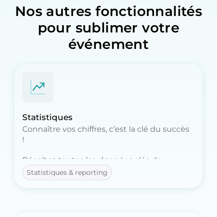
Nos autres fonctionnalités
pour sublimer votre
événement
Statistiques
Connaître vos chiffres, c’est la clé du succès
!
Récoltez toutes les données clés de
l’engagement : réactions, questions, votes,
Statistiques & reporting
taux d’inscription, check-ins…
Grâce à des rapports visuels et synthétiques,
mesurez ce qui compte : l’implication de vos