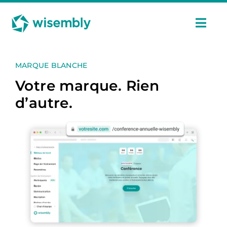
Passer
Panneau de gestion des cookies
au
contenu
Navi
à
basc
Fonctionnalités
MARQUE BLANCHE
Votre marque. Rien
Usages
d’autre.
Tarifs
Cas Clients
Ressources
Fr