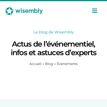
Passer
Panneau de gestion des cookies
au
contenu
Navi
à
basc
Fonctionnalités
Le blog de Wisembly
Actus de l’événementiel,
Usages
infos et astuces d’experts
Tarifs
Accueil
»
Blog
»
Événements
Cas Clients
Ressources
Fr