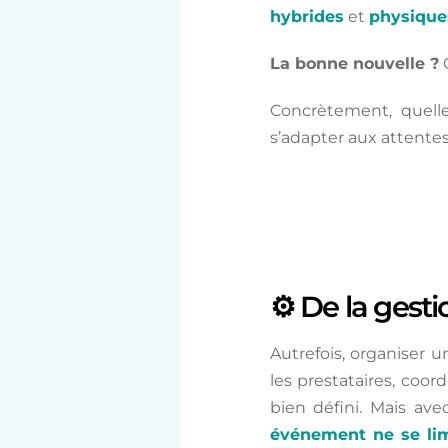
hybrides
et
physique
La bonne nouvelle ?
C
Concrètement, quell
s’adapter aux attentes
⚙️
De la gesti
Autrefois, organiser u
les prestataires, coo
bien défini. Mais ave
événement ne se limi