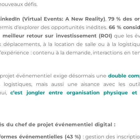
nouveaux défis.
inkedIn (Virtual Events: A New Reality)
,
79 % des or
permis d’explorer des opportunités inédites.
66 % consi
 meilleur retour sur investissement (ROI)
que les é
ux déplacements, à la location de salle ou à la logisti
l’expérience : contenu à la demande, interactions en te
 projet événementiel exige désormais une
double com
 logistiques, mais aussi une aisance avec les outi
hui,
c’est jongler entre organisation physique et 
s du chef de projet événementiel digital :
eformes événementielles (43 %)
: gestion des inscription