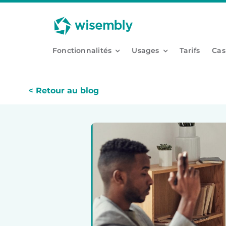
Passer
Panneau de gestion des cookies
au
contenu
Fonctionnalités
Usages
Tarifs
Cas
< Retour au blog